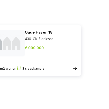
Oude Haven 18
4301CK Zierikzee
€ 990.000
5m2
wonen
3
slaapkamers