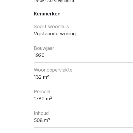
18-05-2026: verkocht
Kenmerken
Soort woonhuis
Vrijstaande woning
Bouwjaar
1920
Woonoppervlakte
132 m²
Perceel
1780 m²
Inhoud
508 m³