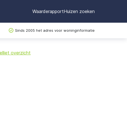
Waarderapport
Huizen zoeken
Sinds 2005 het adres voor woninginformatie
©
OpenStreetMap
lliet overzicht