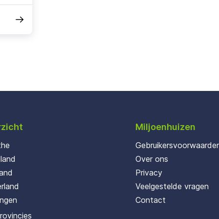
zicht
Miljoenhuizen
the
Gebruikersvoorwaarde
oland
Over ons
land
Privacy
rland
Veelgestelde vragen
ingen
Contact
provincies