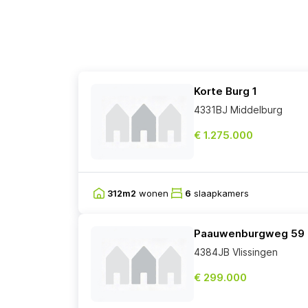
Korte Burg 1
4331BJ Middelburg
€ 1.275.000
312m2
wonen
6
slaapkamers
Paauwenburgweg 59
4384JB Vlissingen
€ 299.000