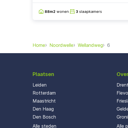
88m2
wonen
3
slaapkamers
Home
Noordwelle
Wellandweg
6
Plaatsen
Over
Leiden
Dren
Rotterdam
Flev
Maastricht
Fries
Den Haag
Gelde
Den Bosch
Gron
Alle steden
Alle 