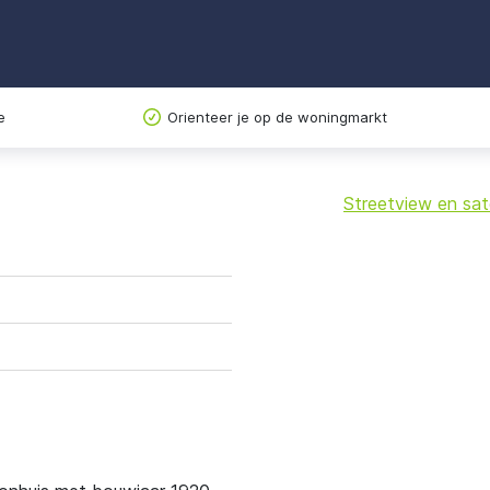
e
Orienteer je op de woningmarkt
Streetview en sate
+
−