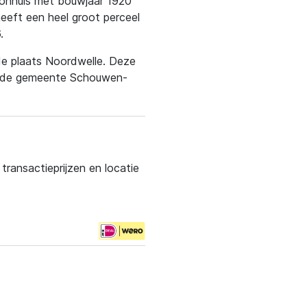
 woonhuis met bouwjaar 1920
eeft een heel groot perceel
.
 de plaats Noordwelle. Deze
in de gemeente Schouwen-
ransactieprijzen en locatie