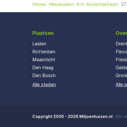
Home
Nieuwveen
A.H. Kooistrastraat
27
Plaatsen
Over
Leiden
Dren
Rotterdam
Flev
Maastricht
Fries
Den Haag
Gelde
Den Bosch
Gron
Alle steden
Alle 
Copyright 2005 - 2026 Miljoenhuizen.nl
-
Alle 