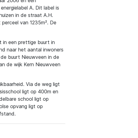
jaar 2006 en een
ergielabel A. Dit label is
uizen in de straat A.H.
ot perceel van 1235m². De
 in een prettige buurt in
end naar het aantal inwoners
n de buurt Nieuwveen in de
van de wijk Kern Nieuwveen
kbaarheid. Via de weg ligt
asisschool ligt op 400m en
lbare school ligt op
olse opvang ligt op
fstand.