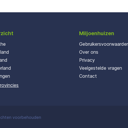
zicht
Miljoenhuizen
the
Gebruikersvoorwaarde
oland
Over ons
land
Privacy
rland
Veelgestelde vragen
ingen
Contact
provincies
rechten voorbehouden