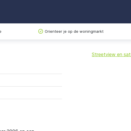
e
Orienteer je op de woningmarkt
Streetview en sate
+
−