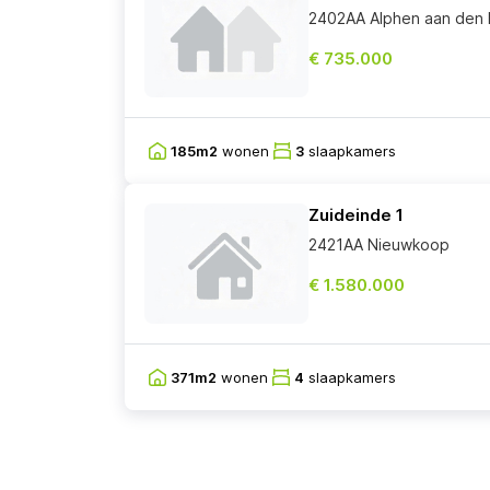
2402AA Alphen aan den R
€ 735.000
185m2
wonen
3
slaapkamers
Zuideinde 1
2421AA Nieuwkoop
€ 1.580.000
371m2
wonen
4
slaapkamers