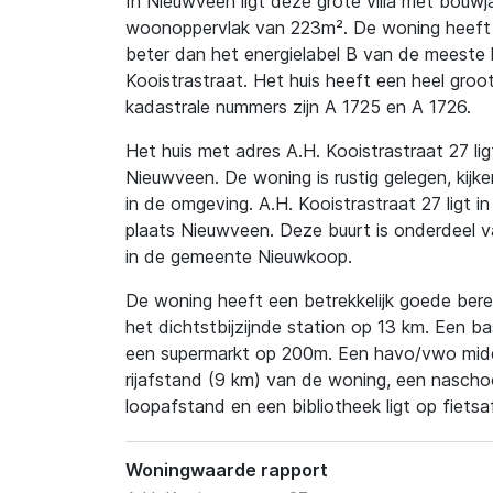
In Nieuwveen ligt deze grote villa met bouw
woonoppervlak van 223m². De woning heeft en
beter dan het energielabel B van de meeste h
Kooistrastraat. Het huis heeft een heel gro
kadastrale nummers zijn A 1725 en A 1726.
Het huis met adres A.H. Kooistrastraat 27 ligt
Nieuwveen. De woning is rustig gelegen, kijk
in de omgeving. A.H. Kooistrastraat 27 ligt i
plaats Nieuwveen. Deze buurt is onderdeel 
in de gemeente Nieuwkoop.
De woning heeft een betrekkelijk goede berei
het dichtstbijzijnde station op 13 km. Een b
een supermarkt op 200m. Een havo/vwo midde
rijafstand (9 km) van de woning, een nascho
loopafstand en een bibliotheek ligt op fietsa
Woningwaarde rapport