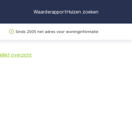
Waarderapport
Huizen zoeken
Sinds 2005 het adres voor woninginformatie
©
OpenStreetMap
lliet overzicht