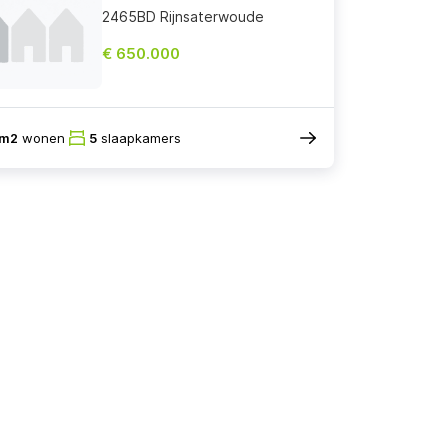
2465BD Rijnsaterwoude
€ 650.000
5m2
wonen
5
slaapkamers