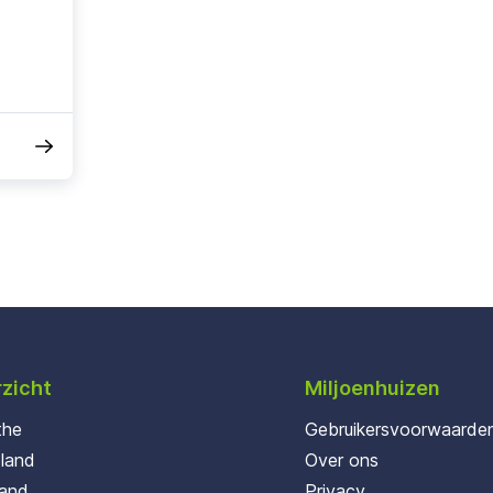
zicht
Miljoenhuizen
the
Gebruikersvoorwaarde
oland
Over ons
land
Privacy