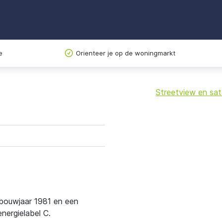
e
Orienteer je op de woningmarkt
Streetview en sate
+
−
 bouwjaar 1981 en een
ergielabel C.