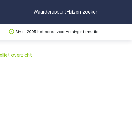
Waarderapport
Huizen zoeken
Sinds 2005 het adres voor woninginformatie
©
OpenStreetMap
lliet overzicht