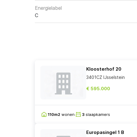
Energielabel
C
Kloosterhof 20
3401CZ IJsselstein
€ 595.000
110m2
wonen
3
slaapkamers
Europasingel 1 B