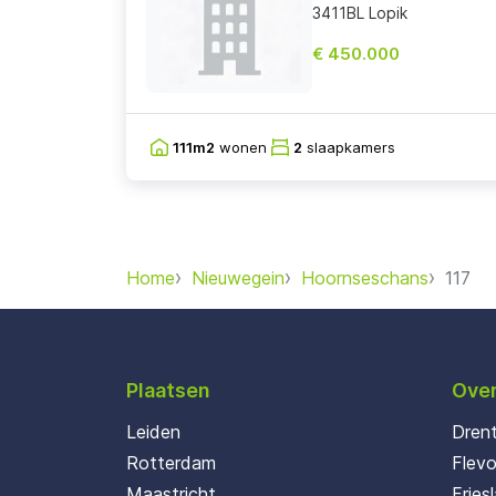
3411BL Lopik
€ 450.000
111m2
wonen
2
slaapkamers
Home
Nieuwegein
Hoornseschans
117
Plaatsen
Over
Leiden
Dren
Rotterdam
Flev
Maastricht
Fries