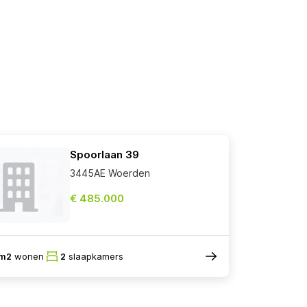
Spoorlaan 39
3445AE Woerden
€ 485.000
8m2
wonen
2
slaapkamers