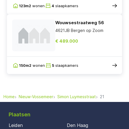
123m2
wonen
4
slaapkamers
Wouwsestraatweg 56
4621JB Bergen op Zoom
€ 489.000
150m2
wonen
5
slaapkamers
Home
Nieuw-Vossemeer
Simon Luymesstraat
21
Plaatsen
Leiden
Den Haag