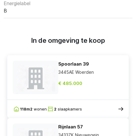
Energielabel
B
In de omgeving te koop
Spoorlaan 39
3445AE Woerden
€ 485.000
118m2
wonen
2
slaapkamers
Rijnlaan 57
3433ZK Nieuwegein