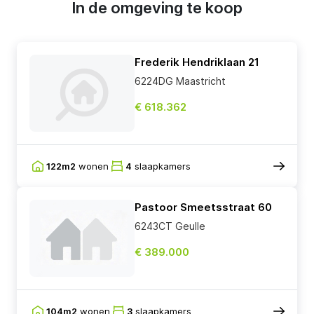
In de omgeving te koop
Frederik Hendriklaan 21
6224DG Maastricht
€ 618.362
122m2
wonen
4
slaapkamers
Pastoor Smeetsstraat 60
6243CT Geulle
€ 389.000
104m2
wonen
3
slaapkamers