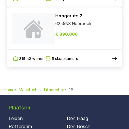
Hoogcruts 2
6255NS Noorbeek
€ 890.000
215m2
wonen
5
slaapkamers
Home
Maastricht
Titanenhof
16
Plaatsen
Leiden
Den Haag
Rotterdam
Den Bosch