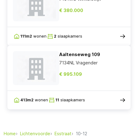
€ 380.000
111m2
wonen
2
slaapkamers
Aaltenseweg 109
7134NL Vragender
€ 995.109
413m2
wonen
11
slaapkamers
Home
Lichtenvoorde
Esstraat
10-12