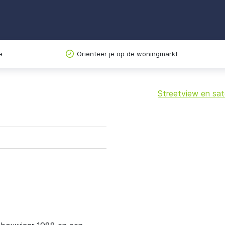
e
Orienteer je op de woningmarkt
Streetview en sate
+
−