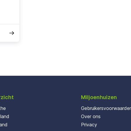
zicht
Miljoenhuizen
the
Gebruikersvoorwaarde
oland
Over ons
land
Privacy