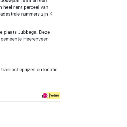
et bouwjaar 1988 en een
 heel riant perceel van
adastrale nummers zijn K
 de plaats Jubbega. Deze
de gemeente Heerenveen.
ransactieprijzen en locatie