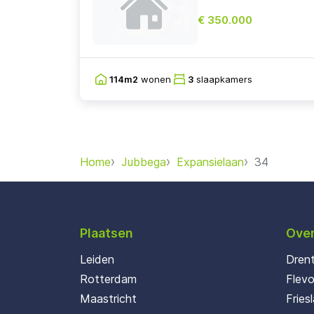
€ 350.000
114m2
wonen
3
slaapkamers
Home
Jubbega
Expansielaan
34
Plaatsen
Over
Leiden
Dren
Rotterdam
Flev
Maastricht
Fries