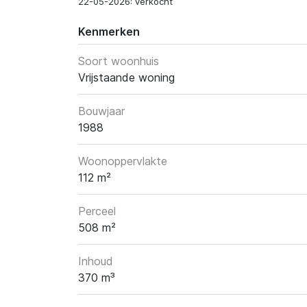
22-05-2026: verkocht
Kenmerken
Soort woonhuis
Vrijstaande woning
Bouwjaar
1988
Woonoppervlakte
112 m²
Perceel
508 m²
Inhoud
370 m³