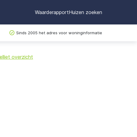
Waarderapport
Huizen zoeken
Sinds 2005 het adres voor woninginformatie
©
OpenStreetMap
lliet overzicht