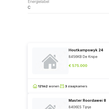
Energielabel
C
Houtkampswyk 24
8456KB De Knipe
€ 575.000
121m2
wonen
3
slaapkamers
Master Roordawei 8
8406ES Tijnje