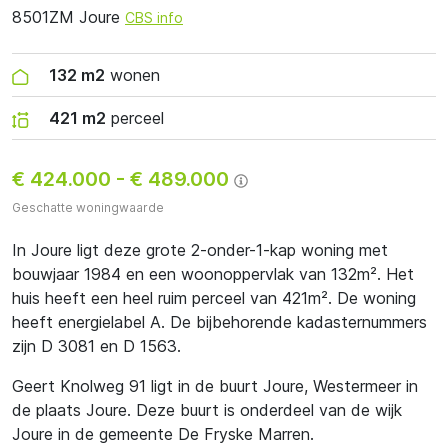
8501ZM Joure
CBS info
132 m2
wonen
421 m2
perceel
€ 424.000
-
€ 489.000
Geschatte woningwaarde
In Joure ligt deze grote 2-onder-1-kap woning met
bouwjaar 1984 en een woonoppervlak van 132m². Het
huis heeft een heel ruim perceel van 421m². De woning
heeft energielabel A. De bijbehorende kadasternummers
zijn D 3081 en D 1563.
Geert Knolweg 91 ligt in de buurt Joure, Westermeer in
de plaats Joure. Deze buurt is onderdeel van de wijk
Joure in de gemeente De Fryske Marren.