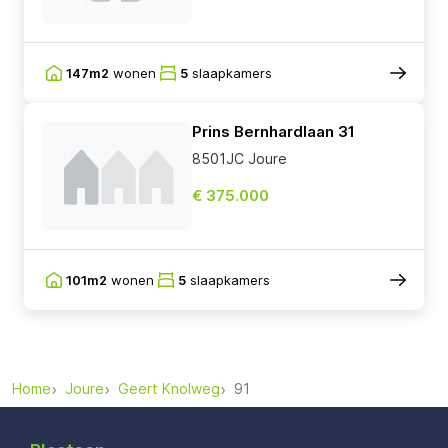
147m2
wonen
5
slaapkamers
Prins Bernhardlaan 31
8501JC Joure
€ 375.000
101m2
wonen
5
slaapkamers
Home
Joure
Geert Knolweg
91