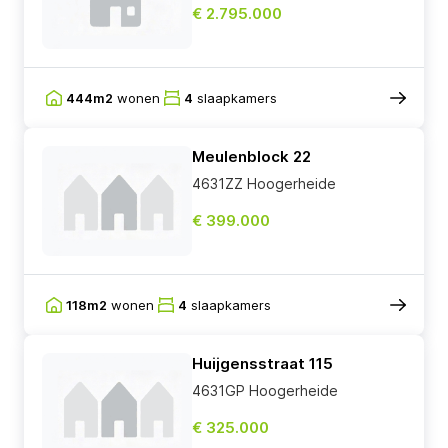
€ 2.795.000
444m2
wonen
4
slaapkamers
Meulenblock 22
4631ZZ Hoogerheide
€ 399.000
118m2
wonen
4
slaapkamers
Huijgensstraat 115
4631GP Hoogerheide
€ 325.000