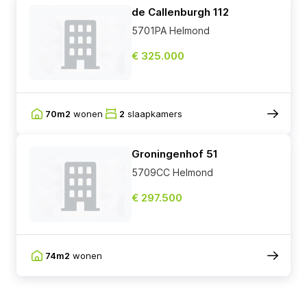
de Callenburgh 112
5701PA Helmond
€ 325.000
70m2
wonen
2
slaapkamers
Groningenhof 51
5709CC Helmond
€ 297.500
74m2
wonen