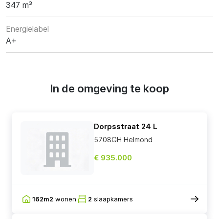
347 m³
Energielabel
A+
In de omgeving te koop
Dorpsstraat 24 L
5708GH Helmond
€ 935.000
162m2
wonen
2
slaapkamers