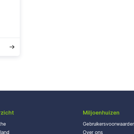
zicht
Miljoenhuizen
the
Gebruikersvoorwaarde
oland
Over ons