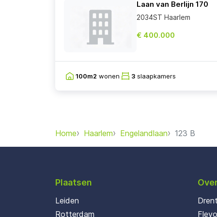
Laan van Berlijn 170
2034ST Haarlem
€ 400.000
100m2
wonen
3
slaapkamers
Home
Haarlem
Engelandlaan
123 B
Plaatsen
Over
Leiden
Dren
Rotterdam
Flev