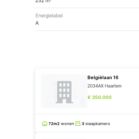
232 m³
Energielabel
A
Belgiëlaan 16
2034AX Haarlem
€ 350.000
72m2
wonen
3
slaapkamers