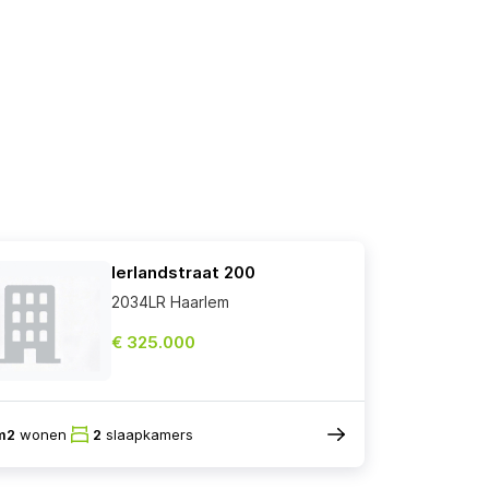
Ierlandstraat 200
2034LR Haarlem
€ 325.000
m2
wonen
2
slaapkamers