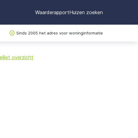
Waarderapport
Huizen zoeken
Sinds 2005 het adres voor woninginformatie
©
OpenStreetMap
lliet overzicht