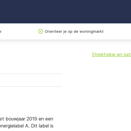
e
Orienteer je op de woningmarkt
Streetview en sate
+
−
met bouwjaar 2019 en een
rgielabel A. Dit label is