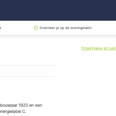
e
Orienteer je op de woningmarkt
Streetview en sate
+
−
t bouwjaar 1923 en een
ergielabel C.