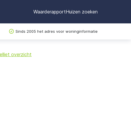
Waarderapport
Huizen zoeken
Sinds 2005 het adres voor woninginformatie
©
OpenStreetMap
lliet overzicht