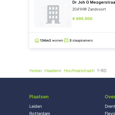
Dr Joh G Mezgerstraa
2041HW Zandvoort
€ 695.000
134m2
wonen
3
slaapkamers
Home
Haarlem
Hoofmanstraat
1-RD
Plaatsen
Over
Leiden
Dren
Rotterdam
Flev