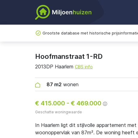
Grootste database met historische prijsinformati
Hoofmanstraat 1-RD
2013DP Haarlem
CBS info
87 m2
wonen
€ 415.000
-
€ 469.000
Geschatte woningwaarde
In Haarlem ligt dit stijlvolle appartement me
woonoppervlak van 87m². De woning heeft en