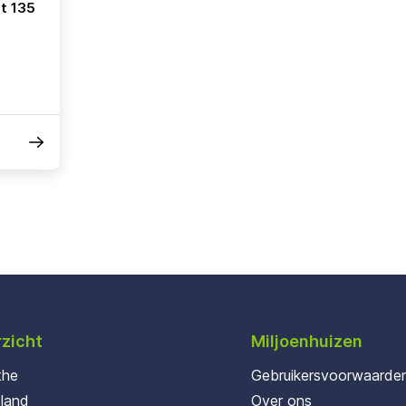
t 135
zicht
Miljoenhuizen
the
Gebruikersvoorwaarde
oland
Over ons