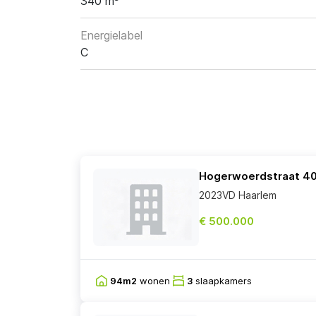
340 m³
Energielabel
C
Hogerwoerdstraat 4
2023VD Haarlem
€ 500.000
94m2
wonen
3
slaapkamers