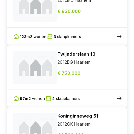
2012MC Haarlem
€ 830.000
123m2
wonen
3
slaapkamers
Twijnderslaan 13
2012BG Haarlem
€ 750.000
97m2
wonen
4
slaapkamers
Koninginneweg 51
2012GK Haarlem