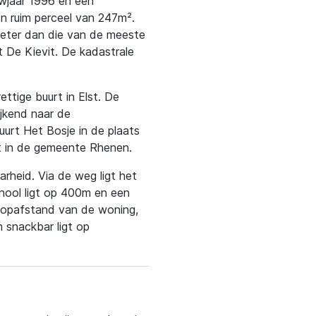
uwjaar 1996 en een
n ruim perceel van 247m².
 beter dan die van de meeste
t De Kievit. De kadastrale
ettige buurt in Elst. De
kijkend naar de
buurt Het Bosje in de plaats
st in de gemeente Rhenen.
rheid. Via de weg ligt het
chool ligt op 400m en een
oopafstand van de woning,
 snackbar ligt op