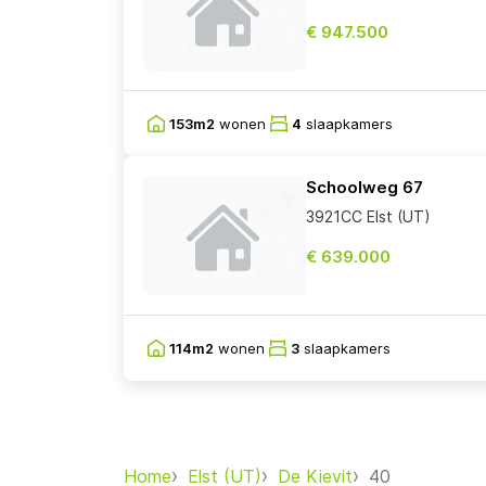
€ 947.500
153m2
wonen
4
slaapkamers
Schoolweg 67
3921CC Elst (UT)
€ 639.000
114m2
wonen
3
slaapkamers
Home
Elst (UT)
De Kievit
40