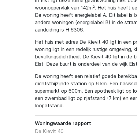
In Elst ligt deze ruime gezinswoning met bo
woonoppervlak van 142m². Het huis heeft ee
De woning heeft energielabel A. Dit label is
andere woningen (energielabel B) in de straa
aanduiding is H 6306.
Het huis met adres De Kievit 40 ligt in een pr
woning ligt in een redelijk rustige omgeving, 
bevolkingsdichtheid. De Kievit 40 ligt in de 
Elst. Deze buurt is onderdeel van de wijk El
De woning heeft een relatief goede bereikbaa
dichtstbijzijnde station op 6 km. Een basiss
supermarkt op 600m. Een apotheek ligt op l
een zwembad ligt op rijafstand (7 km) en een
loopafstand.
Woningwaarde rapport
De Kievit 40