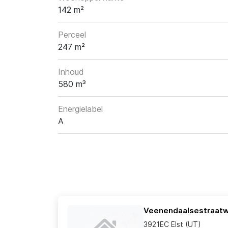
142 m²
Perceel
247 m²
Inhoud
580 m³
Energielabel
A
Veenendaalsestraat
3921EC Elst (UT)