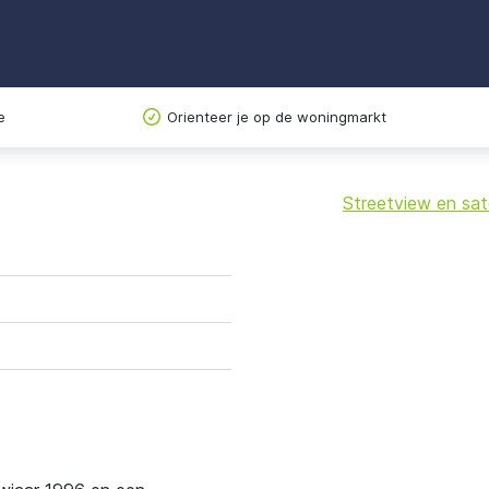
e
Orienteer je op de woningmarkt
Streetview en sate
+
−