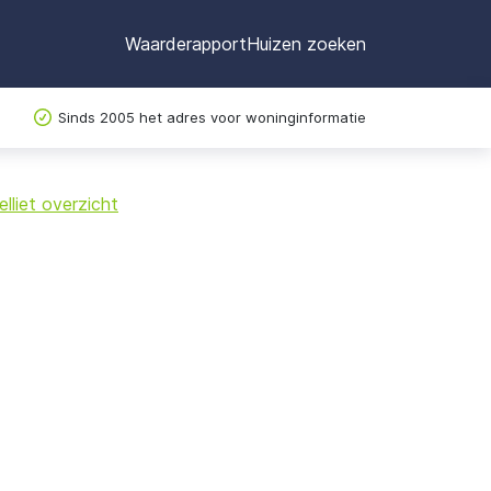
Waarderapport
Huizen zoeken
Sinds 2005 het adres voor woninginformatie
©
OpenStreetMap
lliet overzicht