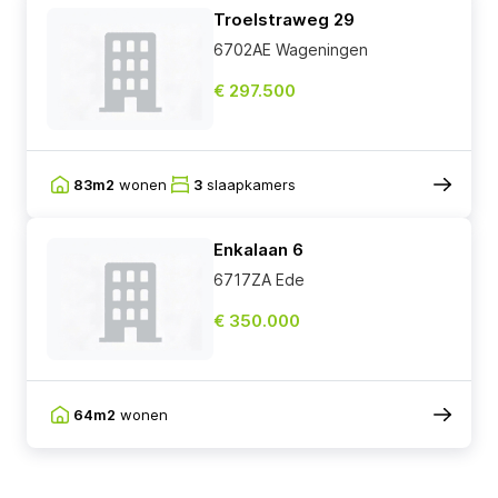
Troelstraweg 29
6702AE Wageningen
€ 297.500
83m2
wonen
3
slaapkamers
Enkalaan 6
6717ZA Ede
€ 350.000
64m2
wonen