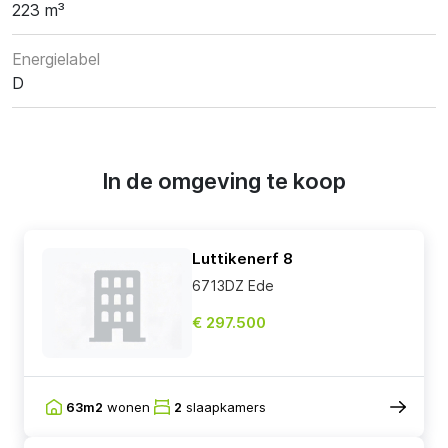
223 m³
Energielabel
D
In de omgeving te koop
Luttikenerf 8
6713DZ Ede
€ 297.500
63m2
wonen
2
slaapkamers