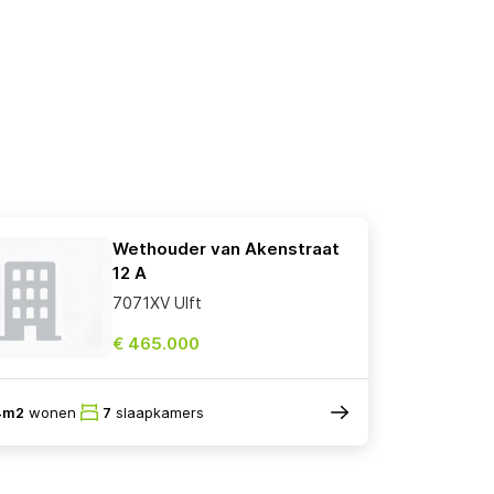
Wethouder van Akenstraat
12 A
7071XV Ulft
€ 465.000
4m2
wonen
7
slaapkamers