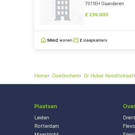
7011EH Gaanderen
€ 239.000
56m2
wonen
2
slaapkamers
Home
Doetinchem
Dr Huber Noodtstraat
Plaatsen
Over
Leiden
Dren
Rotterdam
Flev
Maastricht
Fries