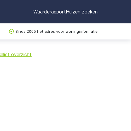
Waarderapport
Huizen zoeken
Sinds 2005 het adres voor woninginformatie
©
OpenStreetMap
lliet overzicht