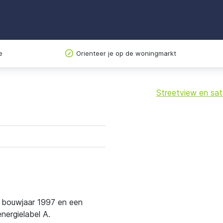
e
Orienteer je op de woningmarkt
Streetview en sate
+
−
t bouwjaar 1997 en een
ergielabel A.