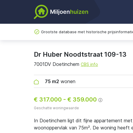
Grootste database met historische prijsinformati
Dr Huber Noodtstraat 109-13
7001DV Doetinchem
CBS info
75 m2
wonen
€ 317.000
-
€ 359.000
Geschatte woningwaarde
In Doetinchem ligt dit fijne appartement me
woonoppervlak van 75m². De woning heeft en