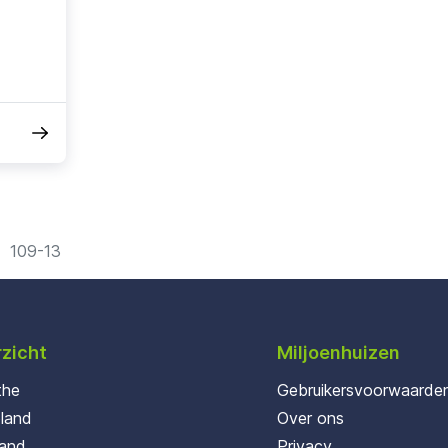
109-13
zicht
Miljoenhuizen
the
Gebruikersvoorwaarde
oland
Over ons
land
Privacy