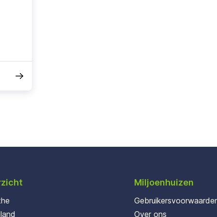
zicht
Miljoenhuizen
the
Gebruikersvoorwaarde
oland
Over ons