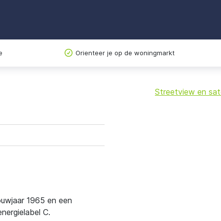
e
Orienteer je op de woningmarkt
Streetview en sate
+
−
bouwjaar 1965 en een
ergielabel C.