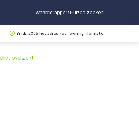
Waarderapport
Huizen zoeken
Sinds 2005 het adres voor woninginformatie
©
OpenStreetMap
lliet overzicht