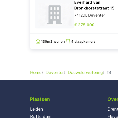
Everhard van
Bronkhorststraat 15
7412DL Deventer
€ 375.000
130m2
wonen
4
slaapkamers
Home
Deventer
Douwelerwetering
18
Plaatsen
Over
Leiden
Dren
Rotterdam
Flev