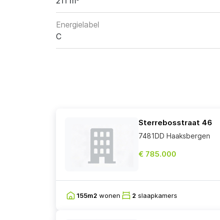
211 m³
Energielabel
C
Sterrebosstraat 46
7481DD Haaksbergen
€ 785.000
155m2
wonen
2
slaapkamers