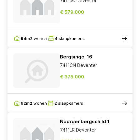
7411JC Deventer
€ 579.000
94m2
wonen
4
slaapkamers
Bergsingel 16
7411CN Deventer
€ 375.000
62m2
wonen
2
slaapkamers
Noordenbergschild 1
7411LR Deventer