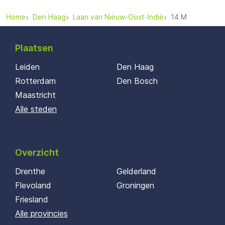
Home
Den Haag
Laan van Nieuw-Oost-Indië
14 M
Plaatsen
Leiden
Den Haag
Rotterdam
Den Bosch
Maastricht
Alle steden
Overzicht
Drenthe
Gelderland
Flevoland
Groningen
Friesland
Alle provincies