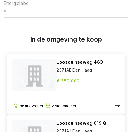
Energielabel
B
In de omgeving te koop
Loosduinseweg 463
2571AE Den Haag
€ 350.000
86m2
wonen
2
slaapkamers
Loosduinseweg 619 Q
2571AJ Den Haag