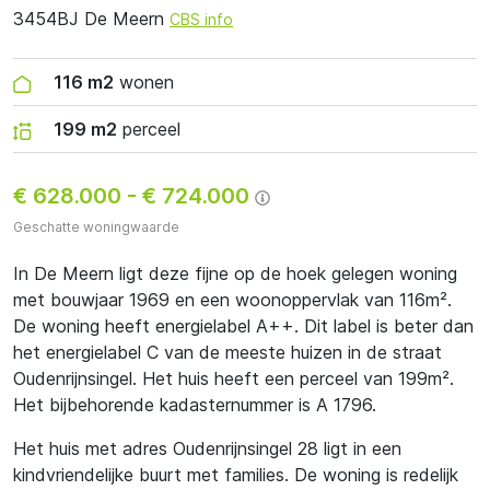
3454BJ De Meern
CBS info
116 m2
wonen
199 m2
perceel
€ 628.000
-
€ 724.000
Geschatte woningwaarde
In De Meern ligt deze fijne op de hoek gelegen woning
met bouwjaar 1969 en een woonoppervlak van 116m².
De woning heeft energielabel A++. Dit label is beter dan
het energielabel C van de meeste huizen in de straat
Oudenrijnsingel. Het huis heeft een perceel van 199m².
Het bijbehorende kadasternummer is A 1796.
Het huis met adres Oudenrijnsingel 28 ligt in een
kindvriendelijke buurt met families. De woning is redelijk