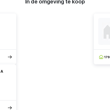
In de omgeving te koop
17
 A
m