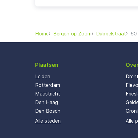
Home
Bergen op Zoom
Dubbelstraat
60
Plaatsen
Over
Leiden
Dren
Rotterdam
Flev
Maastricht
Fries
Den Haag
Gelde
Den Bosch
Gron
Alle steden
Alle 