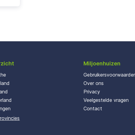
zicht
Miljoenhuizen
the
Gebruikersvoorwaarde
oland
Over ons
land
Privacy
rland
Veelgestelde vragen
ingen
Contact
provincies