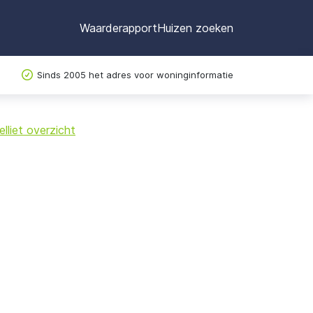
Waarderapport
Huizen zoeken
Sinds 2005 het adres voor woninginformatie
©
OpenStreetMap
lliet overzicht