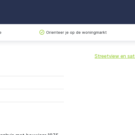
e
Orienteer je op de woningmarkt
Streetview en sate
+
−