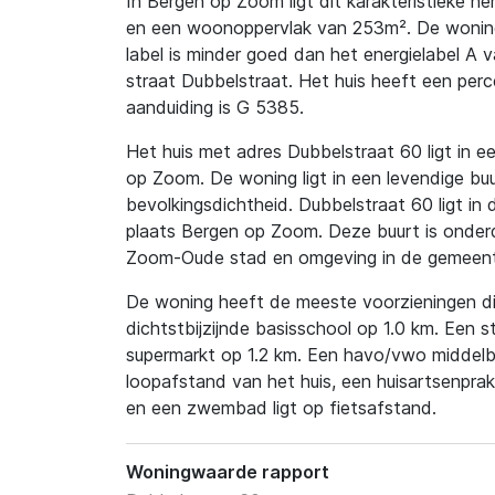
In Bergen op Zoom ligt dit karakteristieke h
en een woonoppervlak van 253m². De woning 
label is minder goed dan het energielabel A 
straat Dubbelstraat. Het huis heeft een perc
aanduiding is G 5385.
Het huis met adres Dubbelstraat 60 ligt in ee
op Zoom. De woning ligt in een levendige buu
bevolkingsdichtheid. Dubbelstraat 60 ligt in
plaats Bergen op Zoom. Deze buurt is onder
Zoom-Oude stad en omgeving in de gemeen
De woning heeft de meeste voorzieningen dic
dichtstbijzijnde basisschool op 1.0 km. Een s
supermarkt op 1.2 km. Een havo/vwo middelba
loopafstand van het huis, een huisartsenprak
en een zwembad ligt op fietsafstand.
Woningwaarde rapport