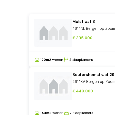
Molstraat 3
4611NL Bergen op Zoom
€ 335.000
120m2
wonen
3
slaapkamers
Boutershemstraat 29
4611KA Bergen op Zoo
€ 449.000
144m2
wonen
2
slaapkamers