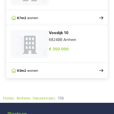
67m2
wonen
Vosdijk 10
6824BB Arnhem
€ 350.000
93m2
wonen
Home
Arnhem
Hanzestraat
158
Plaatsen