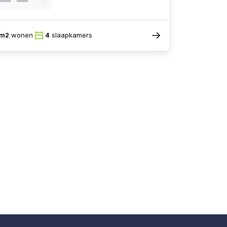
7m2
wonen
4
slaapkamers