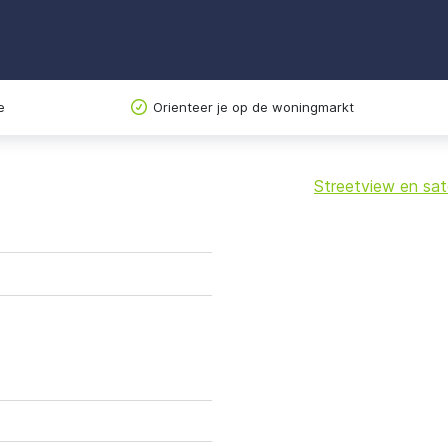
e
Orienteer je op de woningmarkt
Streetview en sate
+
−