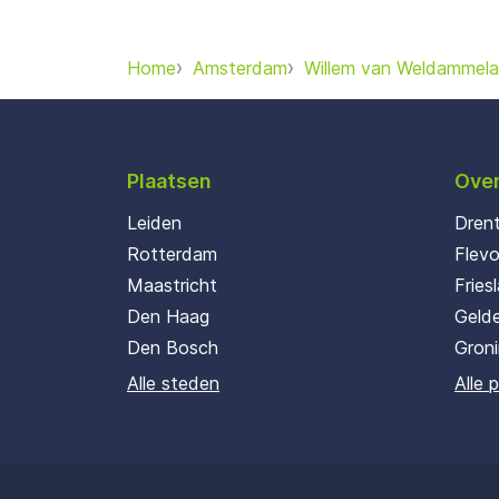
Home
Amsterdam
Willem van Weldammel
Plaatsen
Over
Leiden
Dren
Rotterdam
Flev
Maastricht
Fries
Den Haag
Gelde
Den Bosch
Gron
Alle steden
Alle 