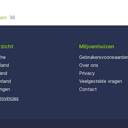
aan
36
zicht
Miljoenhuizen
the
Gebruikersvoorwaarde
oland
Over ons
land
Privacy
rland
Veelgestelde vragen
ingen
Contact
provincies