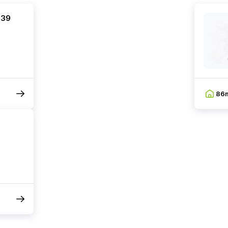
 39
86