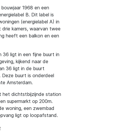
t bouwjaar 1968 en een
rgielabel B. Dit label is
oningen (energielabel A) in
: drie kamers, waarvan twee
ing heeft een balkon en een
6 ligt in een fijne buurt in
eving, kijkend naar de
n 36 ligt in de buurt
. Deze buurt is onderdeel
ente Amsterdam.
 het dichtstbijzijnde station
 een supermarkt op 200m.
n de woning, een zwembad
opvang ligt op loopafstand.