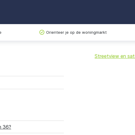
e
Orienteer je op de woningmarkt
Streetview en sate
+
−
n 36?