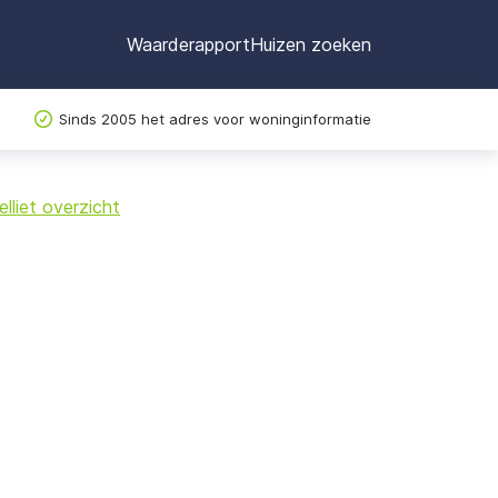
Waarderapport
Huizen zoeken
Sinds 2005 het adres voor woninginformatie
©
OpenStreetMap
lliet overzicht