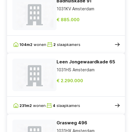
Badhuiskade 91
1031KV Amsterdam
€ 885.000
104m2
wonen
2
slaapkamers
Leen Jongewaardkade 65
1031HS Amsterdam
€ 2.290.000
231m2
wonen
4
slaapkamers
Grasweg 496
1031HX Amsterdam