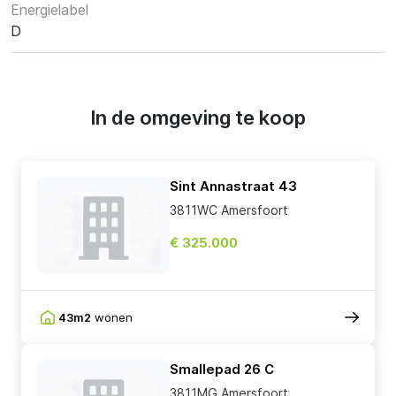
Energielabel
D
In de omgeving te koop
Sint Annastraat 43
3811WC Amersfoort
€ 325.000
43m2
wonen
Smallepad 26 C
3811MG Amersfoort