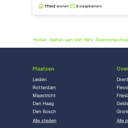
111m2
wonen
3
slaapkamers
Home
Alphen aan den Rijn
Roerdompstraa
Plaatsen
Over
Leiden
Dren
Rotterdam
Flev
Maastricht
Fries
Den Haag
Gelde
Den Bosch
Gron
Alle steden
Alle 