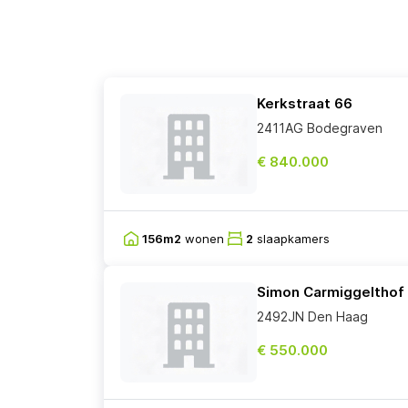
Kerkstraat 66
2411AG Bodegraven
€ 840.000
156m2
wonen
2
slaapkamers
Simon Carmiggelthof
2492JN Den Haag
€ 550.000