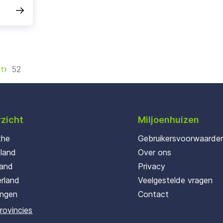
t
52
zicht
Miljoenhuizen
the
Gebruikersvoorwaarde
oland
Over ons
land
Privacy
rland
Veelgestelde vragen
ingen
Contact
provincies