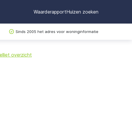
Waarderapport
Huizen zoeken
Sinds 2005 het adres voor woninginformatie
©
OpenStreetMap
lliet overzicht