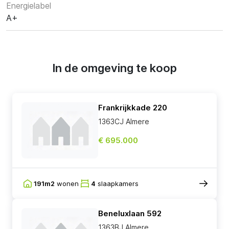
Energielabel
A+
In de omgeving te koop
Frankrijkkade 220
1363CJ Almere
€ 695.000
191m2
wonen
4
slaapkamers
Beneluxlaan 592
1363BJ Almere